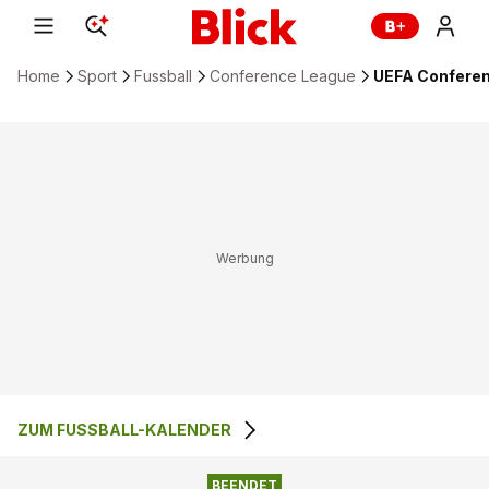
Home
Sport
Fussball
Conference League
UEFA Conferenc
ZUM FUSSBALL-KALENDER
0
:
1
FK KAUNO ZALGIRIS
FC ARDA KARDZHALI
BEENDET