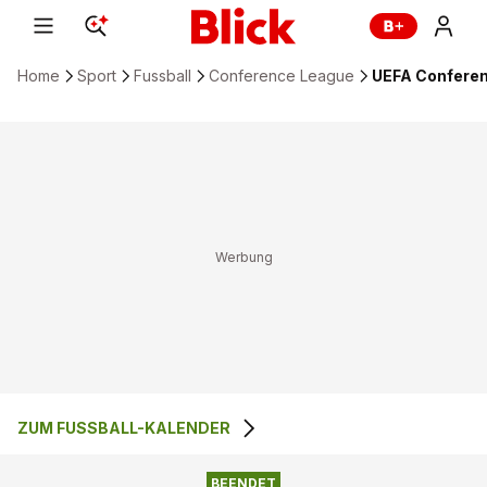
Home
Sport
Fussball
Conference League
UEFA Conferen
ZUM FUSSBALL-KALENDER
2
:
0
FK JUNGBUNZLAU
FK TRANSINVEST
BEENDET