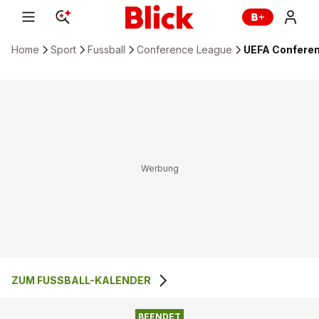
Home
Sport
Fussball
Conference League
UEFA Conferenc
ZUM FUSSBALL-KALENDER
1
:
1
FC ASTANA
VITORIA GUIMARAES
BEENDET