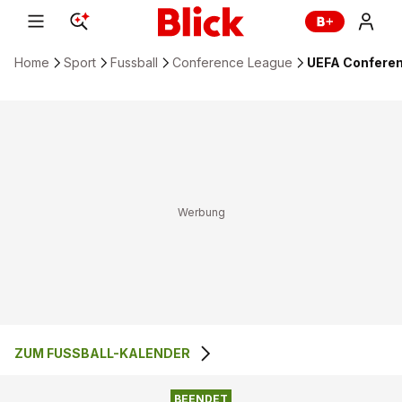
Home
Sport
Fussball
Conference League
UEFA Conferenc
ZUM FUSSBALL-KALENDER
2
:
1
DERRY CITY
FCB MAGPIES
BEENDET