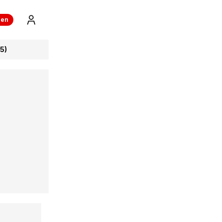
ren
5)