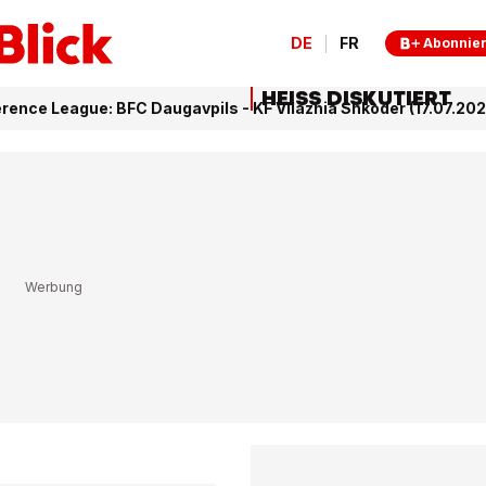
DE
FR
Abonnie
HEISS DISKUTIERT
ence League: BFC Daugavpils - KF Vllaznia Shkoder (17.07.202