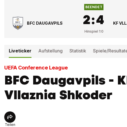
BEENDET
2
:
4
BFC DAUGAVPILS
KF VL
Hinspiel
1
:
0
Liveticker
Aufstellung
Statistik
Spiele/Resultat
UEFA Conference League
BFC Daugavpils - K
Vllaznia Shkoder
Teilen