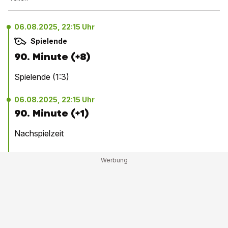
06.08.2025, 22:15 Uhr
Spielende
90. Minute (+8)
Spielende (1:3)
06.08.2025, 22:15 Uhr
90. Minute (+1)
Nachspielzeit