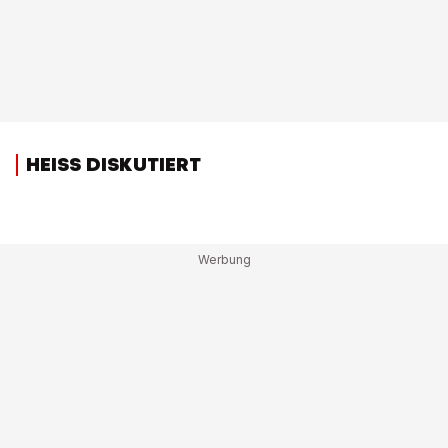
HEISS DISKUTIERT