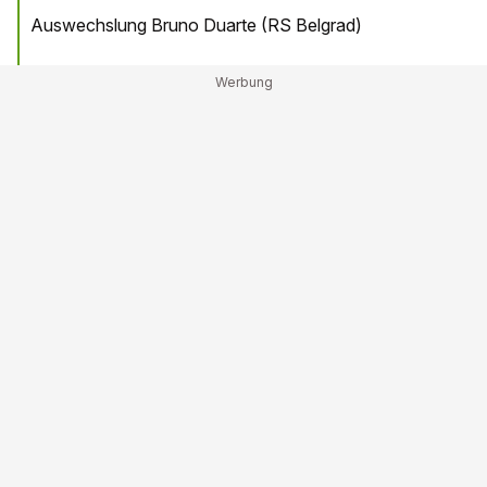
Auswechslung Bruno Duarte (RS Belgrad)