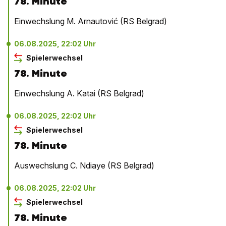
78. Minute
Einwechslung M. Arnautović (RS Belgrad)
06.08.2025, 22:02 Uhr
Spielerwechsel
78. Minute
Einwechslung A. Katai (RS Belgrad)
06.08.2025, 22:02 Uhr
Spielerwechsel
78. Minute
Auswechslung C. Ndiaye (RS Belgrad)
06.08.2025, 22:02 Uhr
Spielerwechsel
78. Minute