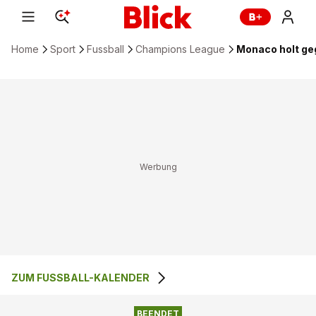
Home
Sport
Fussball
Champions League
Monaco holt ge
ZUM FUSSBALL-KALENDER
2
:
2
AS MONACO
MANCHESTER CITY
BEENDET