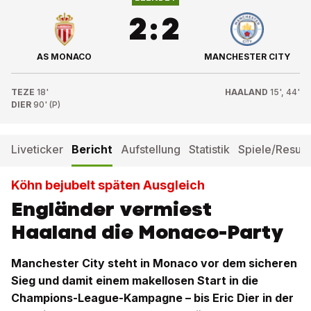
2
:
2
AS MONACO
MANCHESTER CITY
TEZE
18'
HAALAND
15', 44'
DIER
90' (P)
Liveticker
Bericht
Aufstellung
Statistik
Spiele/Result
Köhn bejubelt späten Ausgleich
Engländer vermiest
Haaland die Monaco-Party
Manchester City steht in Monaco vor dem sicheren
Sieg und damit einem makellosen Start in die
Champions-League-Kampagne – bis Eric Dier in der