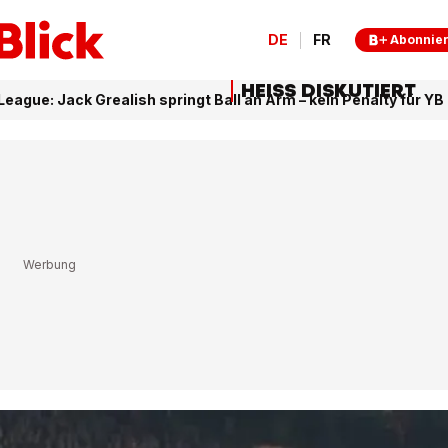
DE
FR
Abonnie
HEISS DISKUTIERT
ague: Jack Grealish springt Ball an Arm – kein Penalty für YB