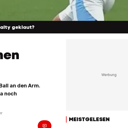
nalty geklaut?
nen
Ball an den Arm.
da noch
hr
MEISTGELESEN