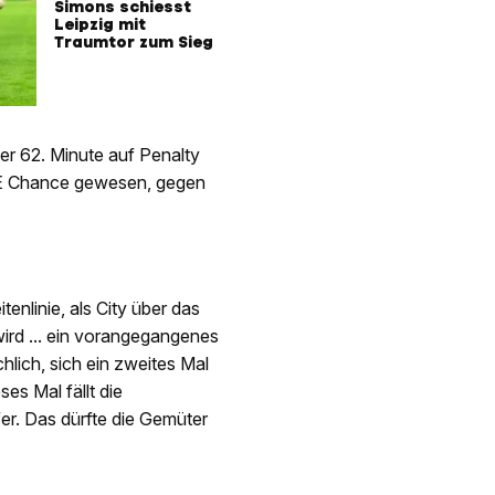
Simons schiesst
Leipzig mit
Traumtor zum Sieg
r 62. Minute auf Penalty
DIE Chance gewesen, gegen
tenlinie, als City über das
wird ... ein vorangegangenes
hlich, sich ein zweites Mal
es Mal fällt die
er. Das dürfte die Gemüter