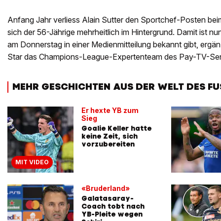
Anfang Jahr verliess Alain Sutter den Sportchef-Posten beim 
sich der 56-Jährige mehrheitlich im Hintergrund. Damit ist n
am Donnerstag in einer Medienmitteilung bekannt gibt, ergä
Star das Champions-League-Expertenteam des Pay-TV-Se
MEHR GESCHICHTEN AUS DER WELT DES F
Er hexte YB zum
Sieg
Goalie Keller hatte
keine Zeit, sich
vorzubereiten
MIT VIDEO
«Bruderland»
Galatasaray-
Coach tobt nach
YB-Pleite wegen