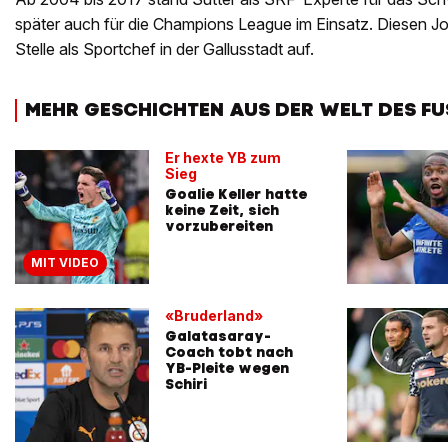
später auch für die Champions League im Einsatz. Diesen Jo
Stelle als Sportchef in der Gallusstadt auf.
MEHR GESCHICHTEN AUS DER WELT DES F
Er hexte YB zum
Sieg
Goalie Keller hatte
keine Zeit, sich
vorzubereiten
MIT VIDEO
«Bruderland»
Galatasaray-
Coach tobt nach
YB-Pleite wegen
Schiri