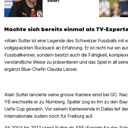
Schiri
Machte sich bereits einmal als TV-Exper
«Alain Sutter ist eine Legende des Schweizer Fussballs mit 
vollgepackten Rucksack an Erfahrung. Er ist nicht nur ein a
Fussballkenner, sondern besitzt auch die Fähigkeit, komplex
verständliche Weise zu präsentieren und das Spiel in all sein
ergänzt Blue-Chefin Claudia Lässer.
Alain Sutter lancierte seine grosse Karriere einst bei GC. Na
YB wechselte er zu Nürnberg. Später zog es ihn zu den Bay
Uefa-Cup gewann. Vor seinem Karriereende in Dallas lief d
Internationale zudem noch für Freiburg auf.
Ab 2004 bis 2017 stand Sutter als SRF-Experte für das Sc