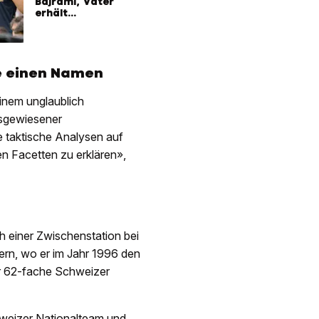
Bajrami, Vater
erhält
Stadionverbot
te einen Namen
einem unglaublich
usgewiesener
e taktische Analysen auf
en Facetten zu erklären»,
ch einer Zwischenstation bei
ern, wo er im Jahr 1996 den
er 62-fache Schweizer
hweizer Nationalteam und