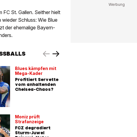
FC St. Gallen. Seither hielt
un wieder Schluss: Wie Blue
nzt der ehemalige Bayern-
nders.
USSBALLS
Blues kämpfen mit
Zeigte d
Mega-Kader
Mittelfin
Profitiert Servette
Boniface
vom anhaltenden
Aussetz
Chelsea-Chaos?
Supercu
MIT VIDEO
Moniz prüft
Strafanzeige
FCZ degradiert
Sturm-Juwel