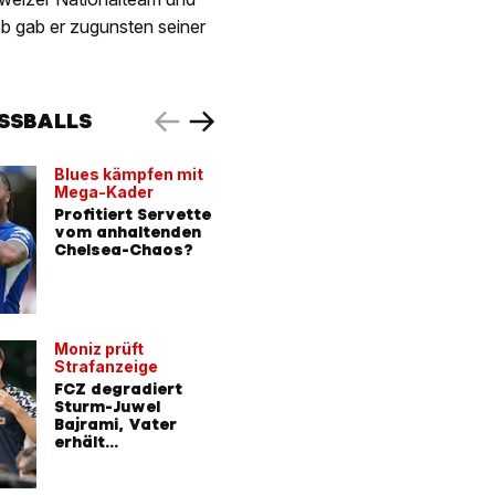
b gab er zugunsten seiner
USSBALLS
Blues kämpfen mit
Zeigte d
Mega-Kader
Mittelfin
Profitiert Servette
Boniface
vom anhaltenden
Aussetz
Chelsea-Chaos?
Supercu
MIT VIDEO
Moniz prüft
Strafanzeige
FCZ degradiert
Sturm-Juwel
Bajrami, Vater
erhält
Stadionverbot