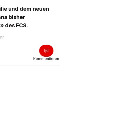
ilie und dem neuen
ana bisher
y» des FCS.
Uhr
Kommentieren