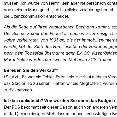
müssen. Ich wurde von Herrn Klein aber nie persönlich konta
von meinem Mann geerbt, ich bin alleine zeichnungsberechti
die Lizenzkommission entscheidet.
Als die Rede auf ihren verstorbenen Ehemann kommt, st
Der Schmerz über den Verlust ist nach wie vor riesig. Di
Jahre verheiratet. Von 1991 an, als der Immobilienunter
wurde, hat der Klub das Familienleben der Fontanas gep
nach dem Todesfall übernahm dann Ex-GC-Vizepräsident
Murat Yakin wurde zum zweiten Mal beim FCS Trainer.
Bereuen Sie den Verkauf?
(Seufzt.) Es war ein Fehler. Es ist kein Herzblut mehr im Ver
das Stadion so zu sehen. Hätten wir die Möglichkeit, würden 
zurücknehmen.
Ist das realistisch? Wie würden Sie denn das Budget
Der FCS bekommt seit dieser Saison auch von anderen Verm
d. Red.) einen riesigen Mieterlass im hohen sechsstelligen B