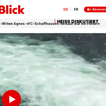
DE
FR
Abonnie
HEISS DISKUTIERT
-Witwe Agnes: «FC-Schaffhausen-Verkauf war ein Fehler»