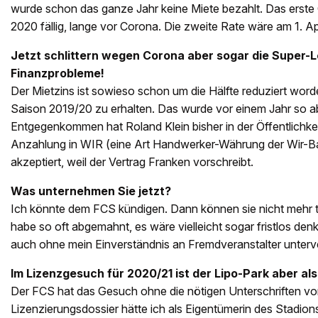
wurde schon das ganze Jahr keine Miete bezahlt. Das erste 
2020 fällig, lange vor Corona. Die zweite Rate wäre am 1. Apr
Jetzt schlittern wegen Corona aber sogar die Super-L
Finanzprobleme!
Der Mietzins ist sowieso schon um die Hälfte reduziert worde
Saison 2019/20 zu erhalten. Das wurde vor einem Jahr so 
Entgegenkommen hat Roland Klein bisher in der Öffentlichkei
Anzahlung in WIR (eine Art Handwerker-Währung der Wir-Ban
akzeptiert, weil der Vertrag Franken vorschreibt.
Was unternehmen Sie jetzt?
Ich könnte dem FCS kündigen. Dann können sie nicht mehr tr
habe so oft abgemahnt, es wäre vielleicht sogar fristlos de
auch ohne mein Einverständnis an Fremdveranstalter unterv
Im Lizenzgesuch für 2020/21 ist der Lipo-Park aber als 
Der FCS hat das Gesuch ohne die nötigen Unterschriften von
Lizenzierungsdossier hätte ich als Eigentümerin des Stadions