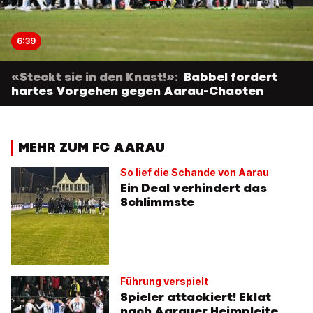
6:39
«Steckt sie in den Knast!»:
Babbel fordert
hartes Vorgehen gegen Aarau-Chaoten
MEHR ZUM FC AARAU
So lief die Schande von Aarau
Ein Deal verhindert das
Schlimmste
Führung verspielt
Spieler attackiert! Eklat
nach Aarauer Heimpleite