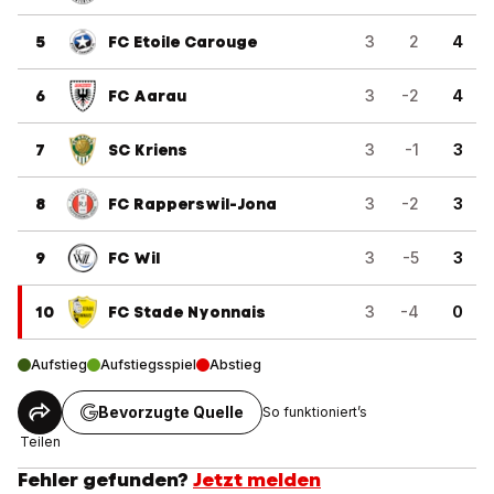
5
FC Etoile Carouge
3
2
4
6
FC Aarau
3
-2
4
7
SC Kriens
3
-1
3
8
FC Rapperswil-Jona
3
-2
3
9
FC Wil
3
-5
3
10
FC Stade Nyonnais
3
-4
0
Aufstieg
Aufstiegsspiel
Abstieg
Bevorzugte Quelle
So funktioniert’s
Teilen
Fehler gefunden?
Jetzt melden