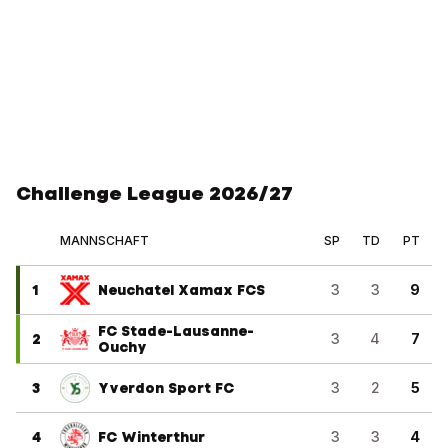
Challenge League 2026/27
MANNSCHAFT
SP
TD
PT
1
Neuchatel Xamax FCS
3
3
9
FC Stade-Lausanne-
2
3
4
7
Ouchy
3
Yverdon Sport FC
3
2
5
4
FC Winterthur
3
3
4