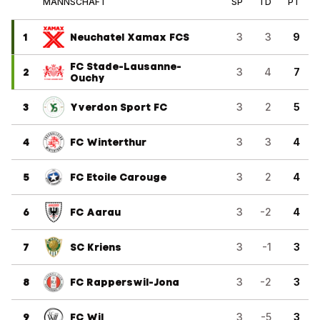
MANNSCHAFT
SP
TD
PT
1
Neuchatel Xamax FCS
3
3
9
FC Stade-Lausanne-
2
3
4
7
Ouchy
3
Yverdon Sport FC
3
2
5
4
FC Winterthur
3
3
4
5
FC Etoile Carouge
3
2
4
6
FC Aarau
3
-2
4
7
SC Kriens
3
-1
3
8
FC Rapperswil-Jona
3
-2
3
9
FC Wil
3
-5
3