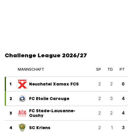
Challenge League 2026/27
MANNSCHAFT
SP
TD
PT
1
Neuchatel Xamax FCS
2
2
6
2
FC Etoile Carouge
2
3
4
FC Stade-Lausanne-
3
2
2
4
Ouchy
4
SC Kriens
2
1
3