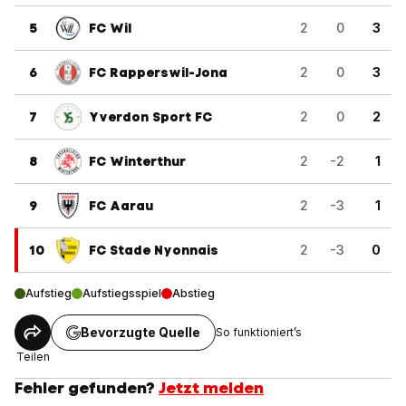
5
FC Wil
2
0
3
6
FC Rapperswil-Jona
2
0
3
7
Yverdon Sport FC
2
0
2
8
FC Winterthur
2
-2
1
9
FC Aarau
2
-3
1
10
FC Stade Nyonnais
2
-3
0
Aufstieg
Aufstiegsspiel
Abstieg
Bevorzugte Quelle
So funktioniert’s
Teilen
Fehler gefunden?
Jetzt melden