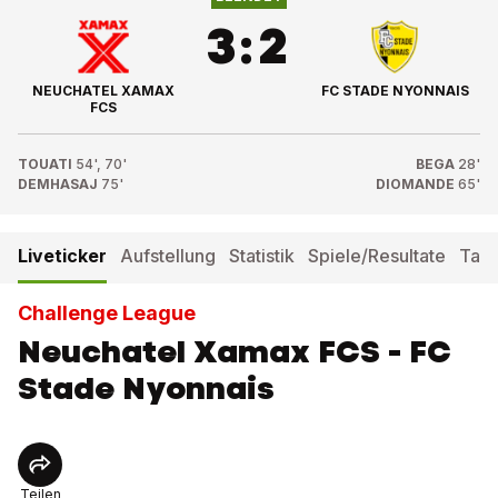
3
:
2
NEUCHATEL XAMAX
FC STADE NYONNAIS
FCS
TOUATI
54', 70'
BEGA
28'
DEMHASAJ
75'
DIOMANDE
65'
Liveticker
Aufstellung
Statistik
Spiele/Resultate
Tabe
Challenge League
Neuchatel Xamax FCS - FC
Stade Nyonnais
Teilen