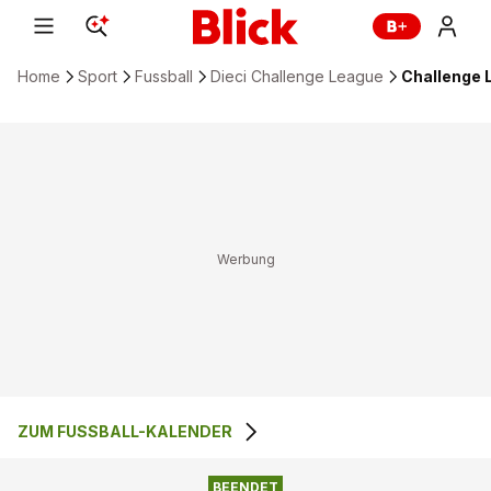
Home
Sport
Fussball
Dieci Challenge League
Challenge 
ZUM FUSSBALL-KALENDER
NEUCHATEL XAMAX
3
:
2
FC STADE NYONNAIS
FCS
BEENDET