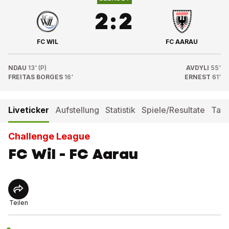
2
:
2
FC WIL
FC AARAU
NDAU
13' (P)
AVDYLI
55'
FREITAS BORGES
16'
ERNEST
61'
Liveticker
Aufstellung
Statistik
Spiele/Resultate
Tabe
Challenge League
FC Wil - FC Aarau
Teilen