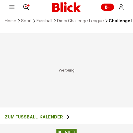
Home
Sport
Fussball
Dieci Challenge League
Challenge L
ZUM FUSSBALL-KALENDER
2
:
2
FC WIL
FC AARAU
BEENDET