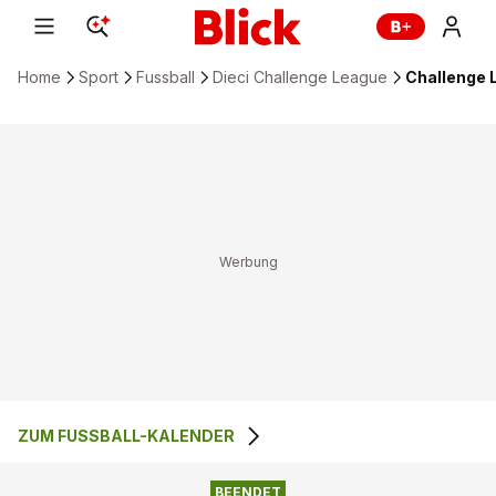
Home
Sport
Fussball
Dieci Challenge League
Challenge 
ZUM FUSSBALL-KALENDER
2
:
1
FC VADUZ
AC BELLINZONA
BEENDET