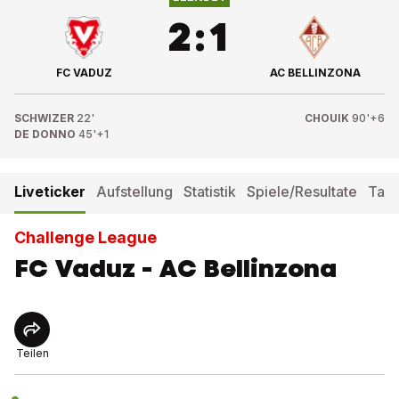
2
:
1
FC VADUZ
AC BELLINZONA
SCHWIZER
22'
CHOUIK
90'+6
DE DONNO
45'+1
Liveticker
Aufstellung
Statistik
Spiele/Resultate
Tabe
Challenge League
FC Vaduz - AC Bellinzona
Teilen