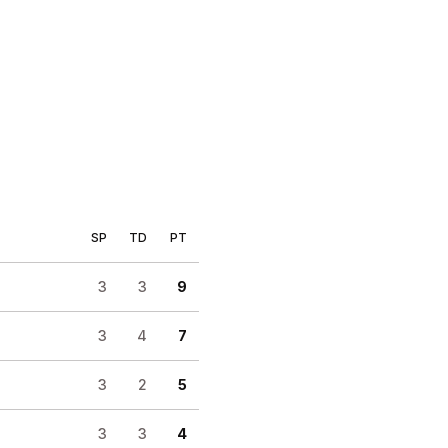
SP
TD
PT
3
3
9
3
4
7
3
2
5
3
3
4