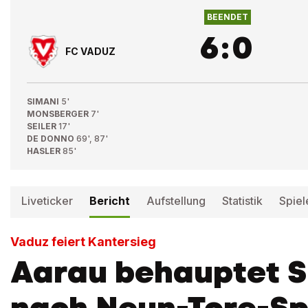
BEENDET
6
:
0
FC VADUZ
SIMANI
5'
MONSBERGER
7'
SEILER
17'
DE DONNO
69', 87'
HASLER
85'
Liveticker
Bericht
Aufstellung
Statistik
Spiel
Vaduz feiert Kantersieg
Aarau behauptet S
nach Neun-Tore-Sp