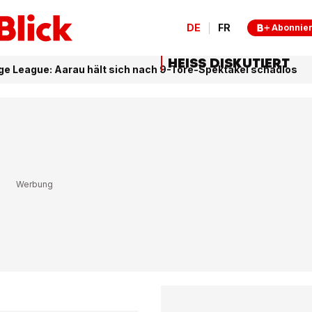
DE
FR
Abonnie
HEISS DISKUTIERT
ge League: Aarau hält sich nach 9-Tore-Spektakel schadlos