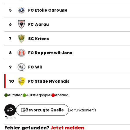
5
FC Etoile Carouge
6
FC Aarau
7
SC Kriens
8
FC Rapperswil-Jona
9
FC Wil
10
FC Stade Nyonnais
Aufstieg
Aufstiegsspiel
Abstieg
Bevorzugte Quelle
So funktioniert’s
Teilen
Fehler gefunden?
Jetzt melden