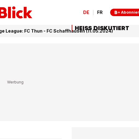
DE
FR
Abonnie
HEISS DISKUTIERT
ge League: FC Thun - FC Schaffhausen (11.05.2024)