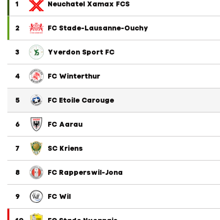
1
Neuchatel Xamax FCS
2
FC Stade-Lausanne-Ouchy
3
Yverdon Sport FC
4
FC Winterthur
5
FC Etoile Carouge
6
FC Aarau
7
SC Kriens
8
FC Rapperswil-Jona
9
FC Wil