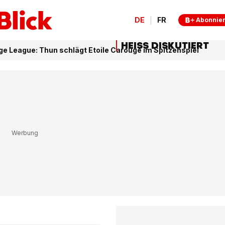
DE
FR
Abonnie
HEISS DISKUTIERT
ge League: Thun schlägt Etoile Carouge im Spitzenspiel