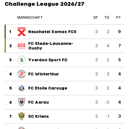
Challenge League 2026/27
MANNSCHAFT
SP
TD
PT
1
Neuchatel Xamax FCS
3
3
9
FC Stade-Lausanne-
2
3
4
7
Ouchy
3
Yverdon Sport FC
3
2
5
4
FC Winterthur
3
3
4
5
FC Etoile Carouge
3
2
4
6
FC Aarau
3
-2
4
7
SC Kriens
3
-1
3