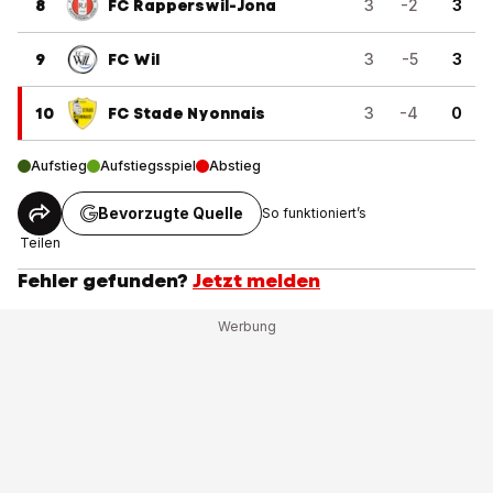
8
FC Rapperswil-Jona
3
-2
3
9
FC Wil
3
-5
3
10
FC Stade Nyonnais
3
-4
0
Aufstieg
Aufstiegsspiel
Abstieg
Bevorzugte Quelle
So funktioniert’s
Teilen
Fehler gefunden?
Jetzt melden