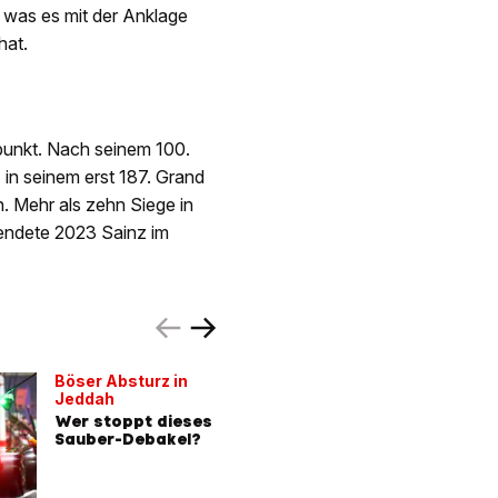
 was es mit der Anklage
hat.
elpunkt. Nach seinem 100.
in seinem erst 187. Grand
. Mehr als zehn Siege in
eendete 2023 Sainz im
Böser Absturz in
Jetzt kna
Jeddah
Bull
Wer stoppt dieses
Wird Spo
Sauber-Debakel?
Marko v
Teamche
rausgee