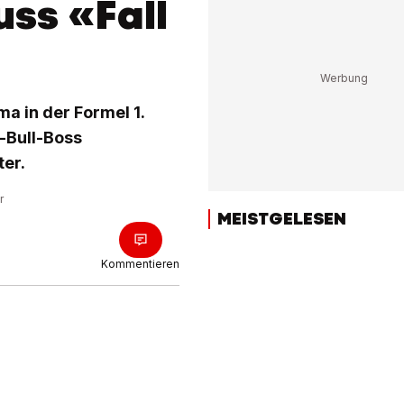
ss «Fall
a in der Formel 1.
d-Bull-Boss
er.
r
MEISTGELESEN
Kommentieren