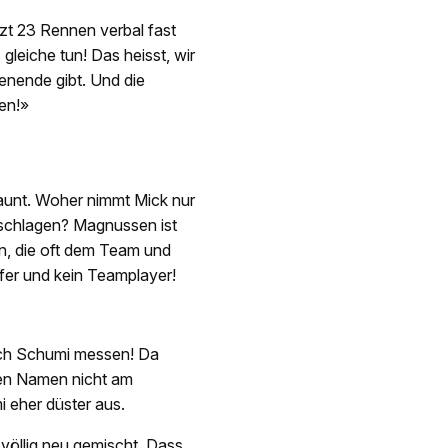
tzt 23 Rennen verbal fast
gleiche tun! Das heisst, wir
enende gibt. Und die
en!»
taunt. Woher nimmt Mick nur
 schlagen? Magnussen ist
en, die oft dem Team und
pfer und kein Teamplayer!
ich Schumi messen! Da
ten Namen nicht am
i eher düster aus.
 völlig neu gemischt. Dass