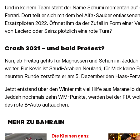
Und in keinem Team steht der Name Schumi momentan auf d
Ferrari. Dort teilt er sich mit dem bei Alfa-Sauber entlassene
Ersatzpiloten 2022. Öfnnet ihm da der Zufall in Form einer V
von Leclerc oder Sainz plötzlich eine rote Türe?
Crash 2021 – und bald Protest?
Nun, ab Freitag gehts für Magnussen und Schumi in Jedda
weiter. Für Kevin ist Saudi-Arabien Neuland, für Mick keine E
neunten Runde zerstörte er am 5. Dezember den Haas-Ferra
Jetzt entstand über den Winter mit viel Hilfe aus Maranello de
Jeddah nochmals zehn WM-Punkte, werden bei der FIA wohl
das rote B-Auto auftauchen.
MEHR ZU BAHRAIN
Die Kleinen ganz