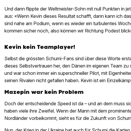
Und dann flippte der Weltmeister-Sohn mit null Punkten in je
aus: «Wenn Kevin dieses Resultat schafft, dann kann ich das 
sind nahe am Podium, wenn es wieder ein turbulentes Woch
kommen sicher noch, also können wir Richtung Podest blick
Kevin kein Teamplayer!
Selbst die grössten Schumi-Fans sind über diese Worte ers
dieses Selbstvertrauen her, den Dänen im eigenen Team zu
und war schon immer ein superschneller Pilot, mit Eigenheit
seinen Rivalen nicht gefallen haben. Kevin ist ein Einzelkäm
Mazepin war kein Problem
Doch der entscheidende Speed ist da – und an dem muss s
haben viele ihre Zweifel. Wenn der Mann mit dem prominen
Nordländer vorbeikommt, sieht es für die Zukunft von Schum
Nun, der Krieg in der Ukraine hat auch für Schumi die Karten