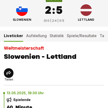
2
:
5
SLOWENIEN
LETTLAND
(
0:0 | 2:4 | 0:1
)
Liveticker
Aufstellung
Statistik
Spiele/Resultate
Tabe
Weltmeisterschaft
Slowenien - Lettland
Teilen
13.05.2025, 18:30 Uhr
Spielende
60. Minute