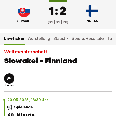
1
:
2
SLOWAKEI
FINNLAND
(
0:1 | 0:1 | 1:0
)
Liveticker
Aufstellung
Statistik
Spiele/Resultate
Tabe
Weltmeisterschaft
Slowakei - Finnland
Teilen
20.05.2025, 18:39 Uhr
Spielende
60. Minute