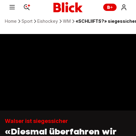
Home
Sport
Eishockey
WM
«SCHLIIFTS?» siegessiche
Walser ist siegessicher
«Diesmal überfahren wir