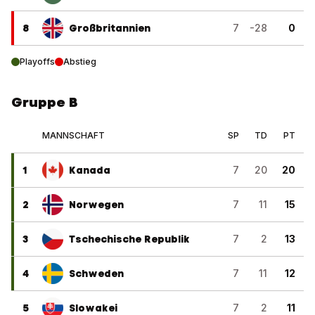
8
Großbritannien
7
-28
0
Playoffs
Abstieg
Gruppe B
MANNSCHAFT
SP
TD
PT
1
Kanada
7
20
20
2
Norwegen
7
11
15
3
Tschechische Republik
7
2
13
4
Schweden
7
11
12
5
Slowakei
7
2
11