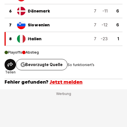
6
Dänemark
7
-11
6
7
Slowenien
7
-12
6
8
Italien
7
-23
1
Playoffs
Abstieg
Bevorzugte Quelle
So funktioniert’s
Teilen
Fehler gefunden?
Jetzt melden