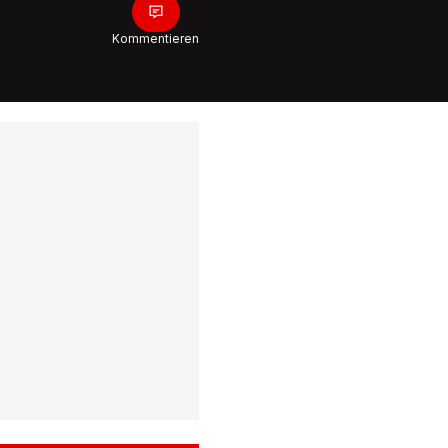
Overtim
Titel
Kommentieren
0:30
Schweden
Schweiz
Auch bei
machen 
Gastgeb
0:20