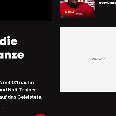
gewünsc
1:54
Ambühl e
«Wir war
extrem 
 die
Truppe»
anze
1:16
Mit Träne
Augen
Niederre
SRF-Inte
abbrech
mit 0:1 n.V. Im
und Nati-Trainer
0:16
auf das Geleistete.
Schuss i
Herz
Uhr
Thompso
die USA 