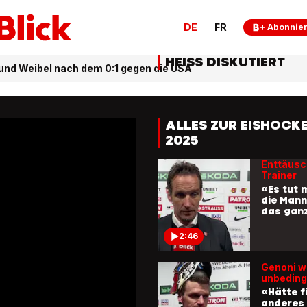
Teamkol
DE
FR
Abonnie
0:17
HEISS DISKUTIERT
Enttäusc
und Weibel nach dem 0:1 gegen die USA
den Nati
«Hatte d
dass es 
Jahr pa
könnte»
ALLES ZUR EISHOC
2:30
2025
Enttäusc
Trainer
«Es tut m
die Mann
das gan
2:46
Genoni wo
unbeding
«Hätte fü
anderes