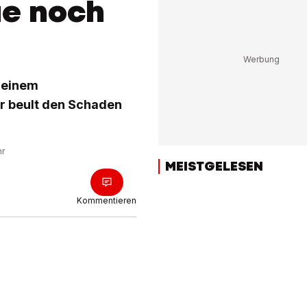
ue noch
h einem
r beult den Schaden
hr
MEISTGELESEN
Kommentieren