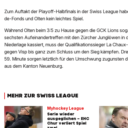
Zum Auftakt der Playoff-Halbfinals in der Swiss League hab
de-Fonds und Olten kein leichtes Spiel.
Während Olten beim 3:5 zu Hause gegen die GCK Lions sogar
sechsten Aufeinandertreffen mit den Zürcher Junglöwen in d
Niederlage kassiert, muss der Qualifikationssieger La Chau
gegen Visp bis ganz zum Schluss um den Sieg kämpfen. Dre
59. Minute sorgen letztlich für den Umschwung zugunsten de
aus dem Kanton Neuenburg.
MEHR ZUR SWISS LEAGUE
Myhockey League
Serie wieder
ausgeglichen – EHC
Chur verliert Spiel
zwei