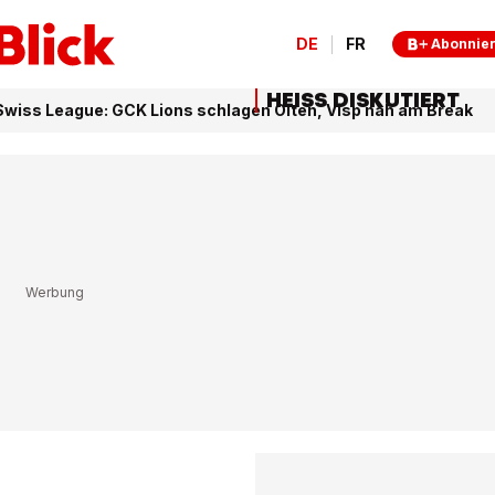
DE
FR
Abonnie
HEISS DISKUTIERT
 Swiss League: GCK Lions schlagen Olten, Visp nah am Break