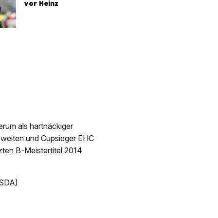
vor Heinz
erum als hartnäckiger
s-Zweiten und Cupsieger EHC
zten B-Meistertitel 2014
(SDA)