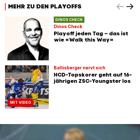
MEHR ZU DEN PLAYOFFS
DINOS CHECK
Dinos Check
Playoff jeden Tag – das ist
wie «Walk this Way»
Baltisberger nervt sich
HCD-Topskorer geht auf 16-
jährigen ZSC-Youngster los
MIT VIDEO