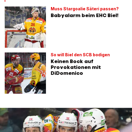
Muss Stargoalie Säteri passen?
Babyalarm beim EHC Biel!
So will Biel den SCB bodigen
Keinen Bock auf
Provokationen mit
DiDomenico