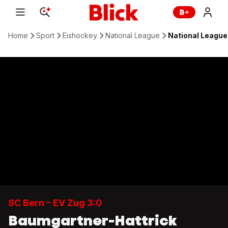
Home
Sport
Eishockey
National League
National League:
SC Bern – EV Zug 3:0
Baumgartner-Hattrick