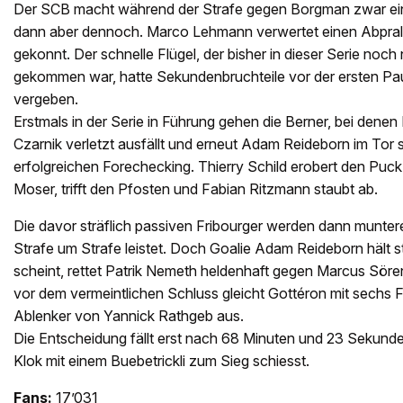
Der SCB macht während der Strafe gegen Borgman zwar eine
dann aber dennoch. Marco Lehmann verwertet einen Abprall
gekonnt. Der schnelle Flügel, der bisher in dieser Serie noch 
gekommen war, hatte Sekundenbruchteile vor der ersten P
vergeben.
Erstmals in der Serie in Führung gehen die Berner, bei denen
Czarnik verletzt ausfällt und erneut Adam Reideborn im Tor 
erfolgreichen Forechecking. Thierry Schild erobert den Puck
Moser, trifft den Pfosten und Fabian Ritzmann staubt ab.
Die davor sträflich passiven Fribourger werden dann muntere
Strafe um Strafe leistet. Doch Goalie Adam Reideborn hält s
scheint, rettet Patrik Nemeth heldenhaft gegen Marcus Sö
vor dem vermeintlichen Schluss gleicht Gottéron mit sechs F
Ablenker von Yannick Rathgeb aus.
Die Entscheidung fällt erst nach 68 Minuten und 23 Sekund
Klok mit einem Buebetrickli zum Sieg schiesst.
Fans:
17’031