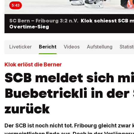
5:43
SC Bern – Fribourg 3:2 n.V.
Klok schiesst SCB m
Overtime-Sieg
Liveticker
Bericht
Videos
Aufstellung
Statist
Klok erlöst die Berner
SCB meldet sich mi
Buebetrickli in der
zurück
Der SCB ist noch nicht tot. Fribourg gleicht zwar
vermeintlichen Ende aus. Doch in der Verlänger