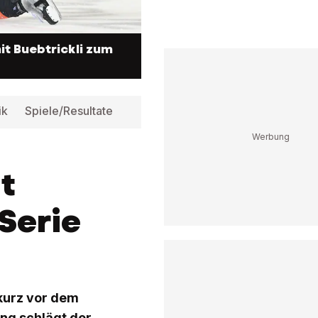
it Buebtrickli zum
ik
Spiele/Resultate
Infos
t
 Serie
 kurz vor dem
ung schlägt der