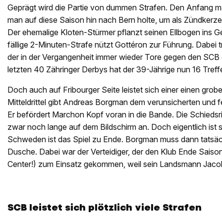
Geprägt wird die Partie von dummen Strafen. Den Anfang 
man auf diese Saison hin nach Bern holte, um als Zündkerze
Der ehemalige Kloten-Stürmer pflanzt seinen Ellbogen ins G
fällige 2-Minuten-Strafe nützt Gottéron zur Führung. Dabei tr
der in der Vergangenheit immer wieder Tore gegen den SCB 
letzten 40 Zähringer Derbys hat der 39-Jährige nun 16 Treffer
Doch auch auf Fribourger Seite leistet sich einer einen grob
Mitteldrittel gibt Andreas Borgman dem verunsicherten und 
Er befördert Marchon Kopf voran in die Bande. Die Schiedsr
zwar noch lange auf dem Bildschirm an. Doch eigentlich ist s
Schweden ist das Spiel zu Ende. Borgman muss dann tatsächl
Dusche. Dabei war der Verteidiger, der den Klub Ende Saison
Center!) zum Einsatz gekommen, weil sein Landsmann Jacob 
SCB leistet sich plötzlich viele Strafen