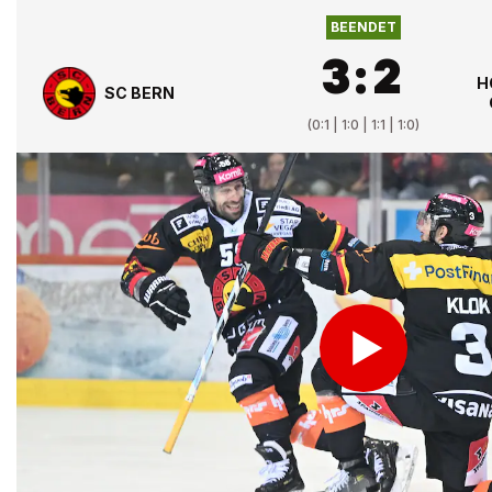
BEENDET
3
:
2
H
SC BERN
(
0:1 | 1:0 | 1:1 | 1:0
)