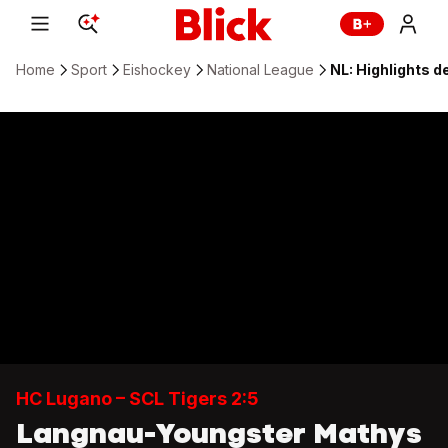
Home
Sport
Eishockey
National League
NL: Highlights d
HC Lugano – SCL Tigers 2:5
Langnau-Youngster Mathys