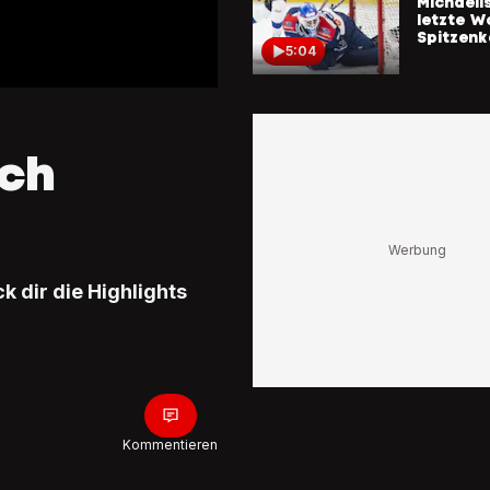
Michaeli
letzte W
Spitzen
5:04
HIGHLIG
HC Davos
4:3 n.P.
ach
HCD-Nu
entschei
Penalty-
4:34
gegen Bi
HIGHLIG
 dir die Highlights
SCRJ Lak
Kloten 5:
Zuckerp
Lakers-
Cervenk
4:50
wieder
HIGHLIG
Kommentieren
SCL Tiger
Lausanne