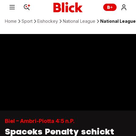
Home
Sport
Eishockey
National League
National League: 
Biel – Ambri-Piotta 4:5 n.P.
Spaceks Penalty schickt