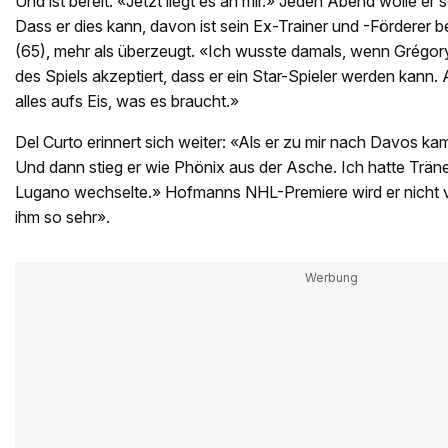
Und ist bereit. «Jetzt liegt es an mir.» Jeden Abend wolle er
Dass er dies kann, davon ist sein Ex-Trainer und -Förderer 
(65), mehr als überzeugt. «Ich wusste damals, wenn Grégory
des Spiels akzeptiert, dass er ein Star-Spieler werden kann. 
alles aufs Eis, was es braucht.»
Del Curto erinnert sich weiter: «Als er zu mir nach Davos k
Und dann stieg er wie Phönix aus der Asche. Ich hatte Träne
Lugano wechselte.» Hofmanns NHL-Premiere wird er nicht 
ihm so sehr».