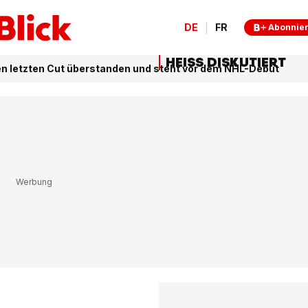
DE
FR
Abonnie
HEISS DISKUTIERT
n letzten Cut überstanden und steht vor dem NHL-Debüt