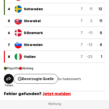
4
Schweden
7
11
12
5
Slowakei
7
2
11
6
Dänemark
7
-11
6
7
Slowenien
7
-12
6
8
Italien
7
-23
1
Playoffs
Abstieg
Bevorzugte Quelle
So funktioniert’s
Teilen
Fehler gefunden?
Jetzt melden