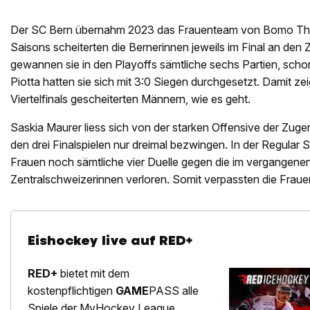
Der SC Bern übernahm 2023 das Frauenteam von Bomo Thun
Saisons scheiterten die Bernerinnen jeweils im Final an den
gewannen sie in den Playoffs sämtliche sechs Partien, scho
Piotta hatten sie sich mit 3:0 Siegen durchgesetzt. Damit zei
Viertelfinals gescheiterten Männern, wie es geht.
Saskia Maurer liess sich von der starken Offensive der Zuger
den drei Finalspielen nur dreimal bezwingen. In der Regular
Frauen noch sämtliche vier Duelle gegen die im vergangene
Zentralschweizerinnen verloren. Somit verpassten die Frau
Eishockey live auf RED+
RED+
bietet mit dem
kostenpflichtigen
GAME
PASS alle
Spiele der MyHockey League,