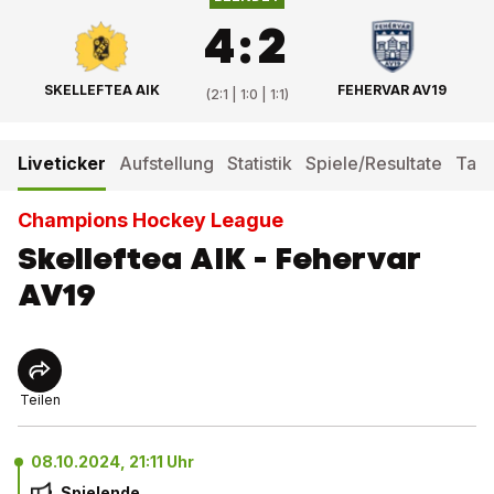
4
:
2
SKELLEFTEA AIK
FEHERVAR AV19
(
2:1 | 1:0 | 1:1
)
Liveticker
Aufstellung
Statistik
Spiele/Resultate
Tabe
Champions Hockey League
Skelleftea AIK - Fehervar
AV19
Teilen
08.10.2024, 21:11 Uhr
Spielende