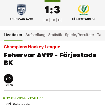
1
:
3
FEHERVAR AV19
FÄRJESTADS BK
(
0:0 | 0:0 | 1:3
)
Liveticker
Aufstellung
Statistik
Spiele/Resultate
Tabe
Champions Hockey League
Fehervar AV19 - Färjestads
BK
Teilen
12.09.2024, 21:56 Uhr
Spielende