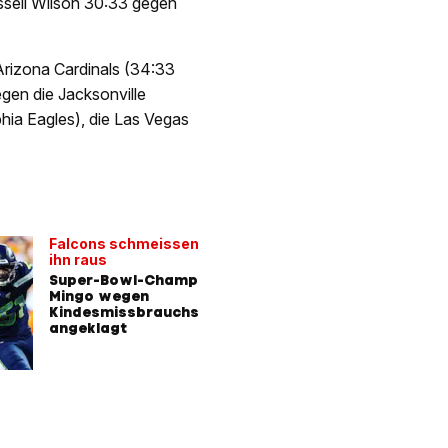
ssell Wilson 30:33 gegen
Arizona Cardinals (34:33
gen die Jacksonville
phia Eagles), die Las Vegas
Falcons schmeissen
ihn raus
Super-Bowl-Champ
Mingo wegen
Kindesmissbrauchs
angeklagt