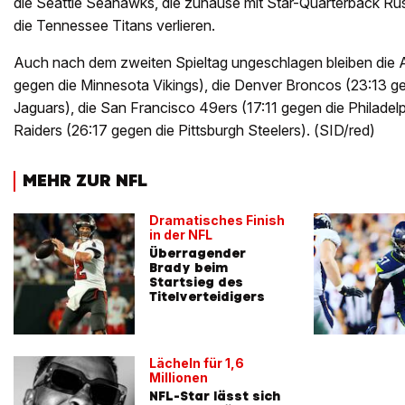
die Seattle Seahawks, die zuhause mit Star-Quarterback Ru
die Tennessee Titans verlieren.
Auch nach dem zweiten Spieltag ungeschlagen bleiben die 
gegen die Minnesota Vikings), die Denver Broncos (23:13 ge
Jaguars), die San Francisco 49ers (17:11 gegen die Philadel
Raiders (26:17 gegen die Pittsburgh Steelers). (SID/red)
MEHR ZUR NFL
Dramatisches Finish
in der NFL
Überragender
Brady beim
Startsieg des
Titelverteidigers
Lächeln für 1,6
Millionen
NFL-Star lässt sich