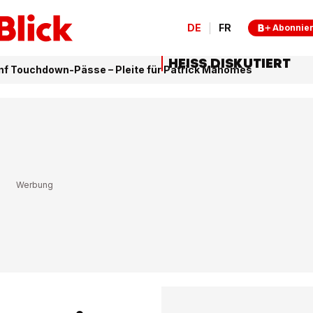
DE
FR
Abonnie
HEISS DISKUTIERT
ünf Touchdown-Pässe – Pleite für Patrick Mahomes