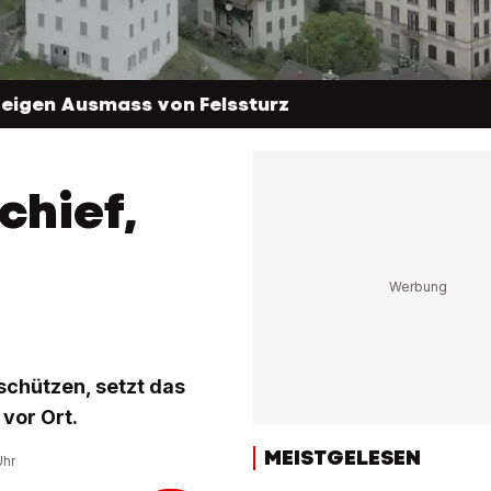
igen Ausmass von Felssturz
chief,
schützen, setzt das
vor Ort.
MEISTGELESEN
Uhr