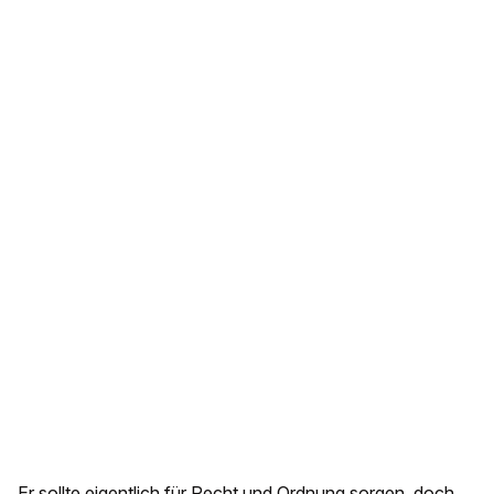
Er sollte eigentlich für Recht und Ordnung sorgen, doch