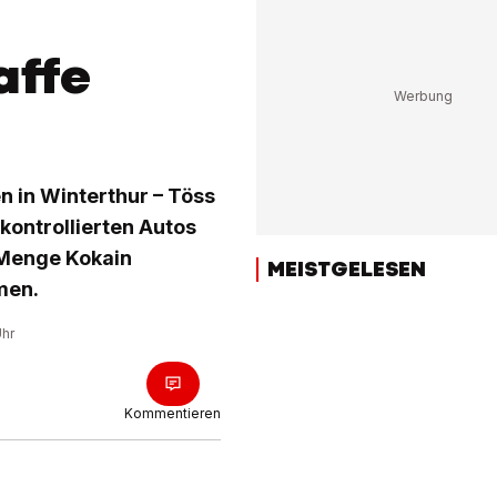
affe
n in Winterthur – Töss
 kontrollierten Autos
 Menge Kokain
MEISTGELESEN
men.
Uhr
Kommentieren