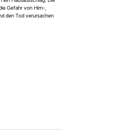
 ein Hautausschlag. Die
die Gefahr von Hirn-,
und den Tod verursachen