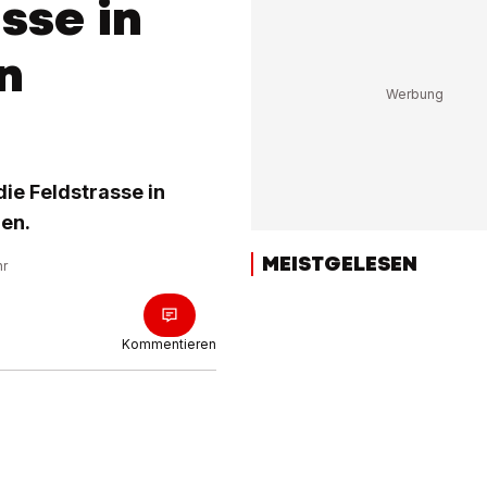
sse in
n
e Feldstrasse in
en.
MEISTGELESEN
hr
Kommentieren