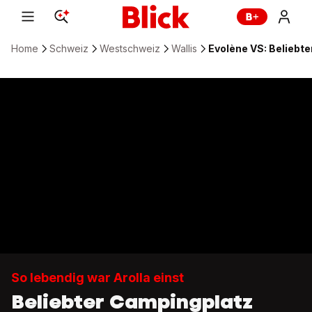
Home
Schweiz
Westschweiz
Wallis
Evolène VS: Beliebt
So lebendig war Arolla einst
Beliebter Campingplatz