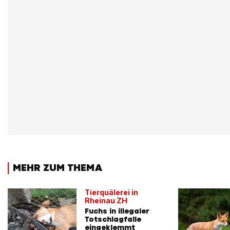
MEHR ZUM THEMA
Tierquälerei in
Rheinau ZH
Fuchs in illegaler
Totschlagfalle
eingeklemmt