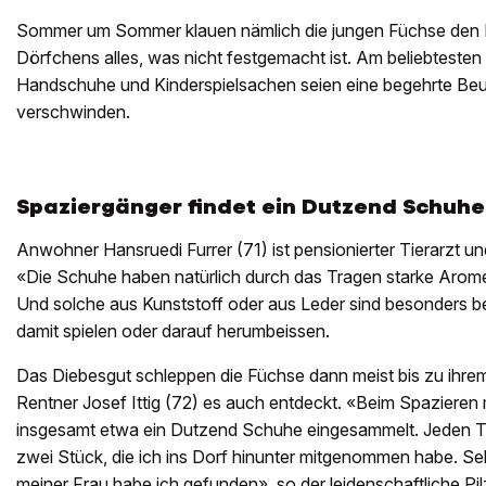
Sommer um Sommer klauen nämlich die jungen Füchse den 
Dörfchens alles, was nicht festgemacht ist. Am beliebteste
Handschuhe und Kinderspielsachen seien eine begehrte Beu
verschwinden.
Spaziergänger findet ein Dutzend Schuh
Anwohner Hansruedi Furrer (71) ist pensionierter Tierarzt u
«Die Schuhe haben natürlich durch das Tragen starke Arom
Und solche aus Kunststoff oder aus Leder sind besonders b
damit spielen oder darauf herumbeissen.
Das Diebesgut schleppen die Füchse dann meist bis zu ihre
Rentner Josef Ittig (72) es auch entdeckt. «Beim Spazieren
insgesamt etwa ein Dutzend Schuhe eingesammelt. Jeden Ta
zwei Stück, die ich ins Dorf hinunter mitgenommen habe. S
meiner Frau habe ich gefunden», so der leidenschaftliche Pi