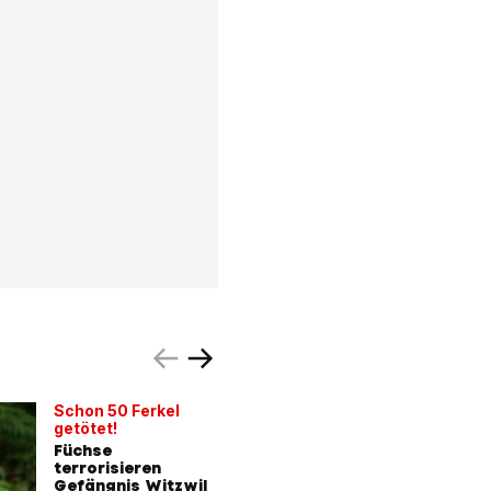
Schon 50 Ferkel
BLICK au
getötet!
«Jedes M
Füchse
ich ein R
terrorisieren
schiesse
Gefängnis Witzwil
ich!»