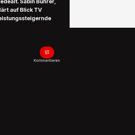
edealt. Sabin Bührer,
ärt auf Blick TV
leistungssteigernde
Kommentieren