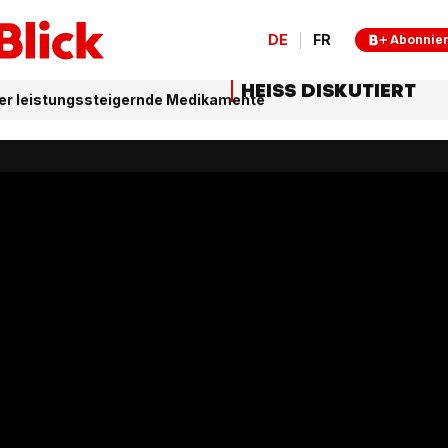
DE
FR
Abonnie
HEISS DISKUTIERT
er leistungssteigernde Medikamente