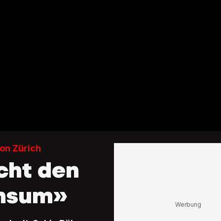
ion Zürich
cht den
nsum»